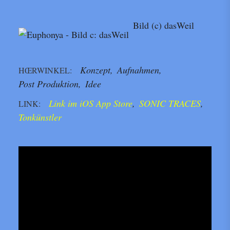
Bild (c) dasWeil
Konzept
Aufnahmen
HŒRWINKEL
Post Produktion
Idee
Link im iOS App Store
SONIC TRACES
LINK
Tonkünstler