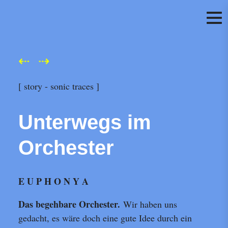
N
Ü
Direkt
⇠
⇢
zum
Inhalt
[ story - sonic traces ]
Unterwegs im
Orchester
E U P H O N Y A
Das begehbare Orchester.
Wir haben uns
gedacht, es wäre doch eine gute Idee durch ein