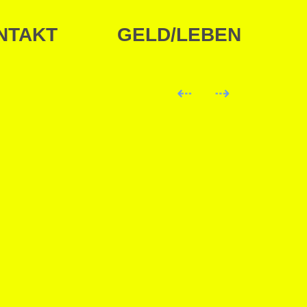
NTAKT
GELD/LEBEN
⇠
⇢