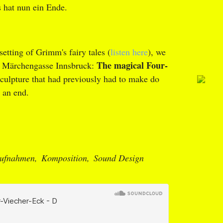
 hat nun ein Ende.
etting of Grimm's fairy tales (
listen here
), we
The magical Four-
or Märchengasse Innsbruck:
sculpture that had previously had to make do
o an end.
ufnahmen
Komposition
Sound Design