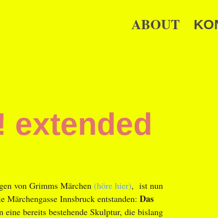
E
H
A
N
ABOUT
KO
U
Ü
P
T
N
A
V
I
G
A
 extended
T
I
O
N
ungen von Grimms Märchen
(höre hier)
, ist nun
Das
die Märchengasse Innsbruck entstanden:
n eine bereits bestehende Skulptur, die bislang