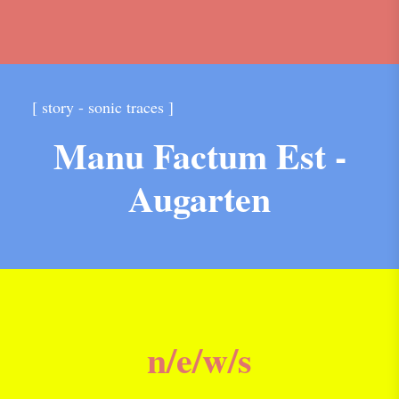
[ story - sonic traces ]
Manu Factum Est -
Augarten
n/e/w/s