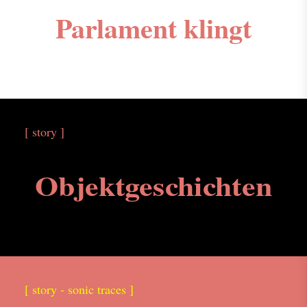
Parlament klingt
[ story ]
Objektgeschichten
[ story - sonic traces ]