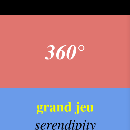
360°
grand jeu
serendipity