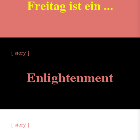
Freitag ist ein ...
[ story ]
Enlightenment
[ story ]