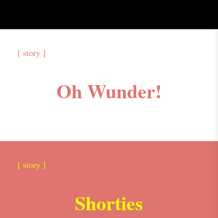
[ story ]
Oh Wunder!
[ story ]
Shorties